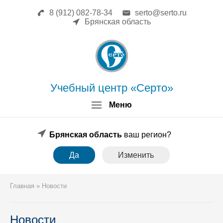
8 (912) 082-78-34
serto@serto.ru
Главная
Брянская область
Сведения об образовательной
организации
Повышение квалификации
Профессиональная переподготовка
Форма заявки
Учебный центр «Серто»
Личный кабинет
Меню
Лицензия
Образец удостоверения
Образец диплома
Брянская область
ваш регион?
Аттестация поверителей
Да
Изменить
Системы менеджмента
Новости
Реквизиты
Главная
»
Новости
Координаты
Новости