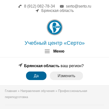
8 (912) 082-78-34
serto@serto.ru
Главная
Брянская область
Сведения об образовательной
организации
Повышение квалификации
Профессиональная переподготовка
Форма заявки
Учебный центр «Серто»
Личный кабинет
Меню
Лицензия
Образец удостоверения
Образец диплома
Брянская область
ваш регион?
Аттестация поверителей
Да
Изменить
Системы менеджмента
Новости
Реквизиты
Главная
»
Направления обучения
»
Профессиональная
Координаты
переподготовка