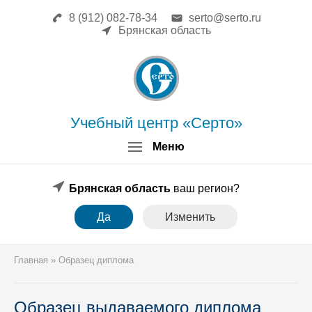
8 (912) 082-78-34
serto@serto.ru
Главная
Брянская область
Сведения об образовательной
организации
Повышение квалификации
Профессиональная переподготовка
Форма заявки
Учебный центр «Серто»
Личный кабинет
Меню
Лицензия
Образец удостоверения
Образец диплома
Брянская область
ваш регион?
Аттестация поверителей
Да
Изменить
Системы менеджмента
Новости
Реквизиты
Главная
»
Образец диплома
Координаты
Образец выдаваемого диплома