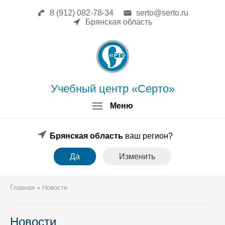
8 (912) 082-78-34
serto@serto.ru
Главная
Брянская область
Сведения об образовательной
организации
Повышение квалификации
Профессиональная переподготовка
Форма заявки
Учебный центр «Серто»
Личный кабинет
Меню
Лицензия
Образец удостоверения
Образец диплома
Брянская область
ваш регион?
Аттестация поверителей
Да
Изменить
Системы менеджмента
Новости
Реквизиты
Главная
»
Новости
Координаты
Новости