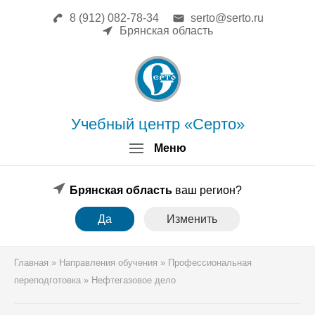
8 (912) 082-78-34
serto@serto.ru
Главная
Брянская область
Сведения об образовательной
организации
Повышение квалификации
Профессиональная переподготовка
Форма заявки
Учебный центр «Серто»
Личный кабинет
Меню
Лицензия
Образец удостоверения
Образец диплома
Брянская область
ваш регион?
Аттестация поверителей
Да
Изменить
Системы менеджмента
Новости
Реквизиты
Главная
»
Направления обучения
»
Профессиональная
Координаты
переподготовка
»
Нефтегазовое дело