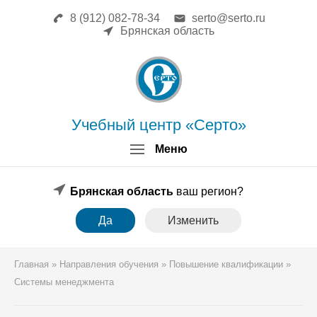
8 (912) 082-78-34
serto@serto.ru
Главная
Брянская область
Сведения об образовательной
организации
Повышение квалификации
Профессиональная переподготовка
Форма заявки
Учебный центр «Серто»
Личный кабинет
Меню
Лицензия
Образец удостоверения
Образец диплома
Брянская область
ваш регион?
Аттестация поверителей
Да
Изменить
Системы менеджмента
Новости
Реквизиты
Главная
»
Направления обучения
»
Повышение квалификации
»
Координаты
Системы менеджмента